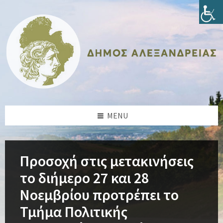
Skip
Skip
Skip
Skip
to
to
to
to
content
left
right
footer
sidebar
sidebar
MENU
Προσοχή στις μετακινήσεις
το διήμερο 27 και 28
Νοεμβρίου προτρέπει το
Τμήμα Πολιτικής