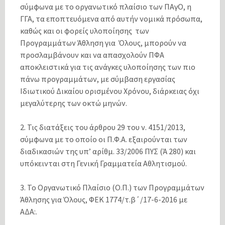
σύμφωνα με το οργανωτικό πλαίσιο των ΠΑγΟ, η
ΓΓΑ, τα εποπτευόμενα από αυτήν νομικά πρόσωπα,
καθώς και οι φορείς υλοποίησης των
Προγραμμάτων Άθληση για Όλους, μπορούν να
προσλαμβάνουν και να απασχολούν ΠΦΑ
αποκλειστικά για τις ανάγκες υλοποίησης των πιο
πάνω προγραμμάτων, με σύμβαση εργασίας
Ιδιωτικού Δικαίου ορισμένου Χρόνου, διάρκειας όχι
μεγαλύτερης των οκτώ μηνών.
2. Τις διατάξεις του άρθρου 29 του ν. 4151/2013,
σύμφωνα με το οποίο οι Π.Φ.Α. εξαιρούνται των
διαδικασιών της υπ’ αρίθμ. 33/2006 ΠΥΣ (Ά 280) και
υπόκεινται στη Γενική Γραμματεία Αθλητισμού.
3. Το Οργανωτικό Πλαίσιο (Ο.Π.) των Προγραμμάτων
Άθλησης για Όλους, ΦΕΚ 1774/τ.β΄/17-6-2016 με
ΑΔΑ:.