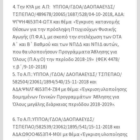
4. Την ΚΥΑ με Α.Π: ΥΠΠΟΑ/ΓΔΟΑ/ΔΑΟΠΑΑΕΥΔΣ/
ΤΣΠΕΠΑΟ/489678/20065/1687/528/04-10-2018, ΑΔΑ:
ΨΓΨΗ4653Π4-ΩΤΧ και θέμα «Έγκριση κατανομής
Θέσεων για την πρόσληψη Πτυχιούχων Φυσικής
Αγωγής (Π.Φ.Α.), με σκοπό την στελέχωση των ΟΤΑ
Α΄ και Β΄ Βαθμού και των ΝΠΔΔ και ΝΠΙΔ αυτών,
που θα υλοποιήσουν Προγράμματα Άθλησης για
Όλους (Π.Α.γ.Ο) την περίοδο 2018-19» (ΦΕΚ 4478/
τ.β΄/9-10-2018)
5. Το Α.Π.: ΥΠΠΟΑ /ΓΔΟΑ/ ΔΑΟΠΑΑΕΥΔΣ/ ΤΣΠΕΠΑΟ/
582504/23061/1894/540/15-11-2018 και
ΑΔΑ:ΨΝΛΤ4653Π4-Ζ84 με θέμα: «Έγκριση υλοποίησης
δομημένων Γενικών Προγραμμάτων Άθλησης για
Όλους μεγάλης διάρκειας περιόδου 2018-2019».
6. Το Α.Π.:ΥΠΠΟΑ/ΓΔΟΑ/ΔΑΟΠΑΑΕΥΔΣ/
ΤΣΠΕΠΑΟ/582539/23062/1895/541/15-11-2018 και
ΑΔΑ:Ω9ΟΟ4653Π4-ΜΘΙ με θέμα «Έγκριση υλοποίησης