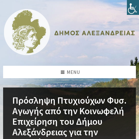
Skip
Skip
Skip
Skip
to
to
to
to
content
left
right
footer
sidebar
sidebar
MENU
Πρόσληψη Πτυχιούχων Φυσ.
Αγωγής από την Κοινωφελή
Επιχείρηση του Δήμου
Αλεξάνδρειας για την