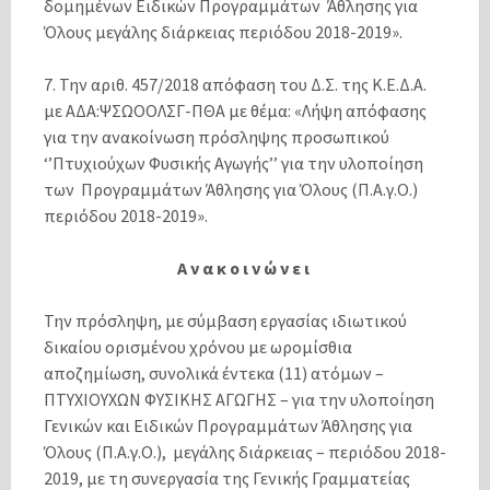
δομημένων Ειδικών Προγραμμάτων Άθλησης για
Όλους μεγάλης διάρκειας περιόδου 2018-2019».
7. Την αριθ. 457/2018 απόφαση του Δ.Σ. της Κ.Ε.Δ.Α.
με ΑΔΑ:ΨΣΩΟΟΛΣΓ-ΠΘΑ με θέμα: «Λήψη απόφασης
για την ανακοίνωση πρόσληψης προσωπικού
‘’Πτυχιούχων Φυσικής Αγωγής’’ για την υλοποίηση
των Προγραμμάτων Άθλησης για Όλους (Π.Α.γ.Ο.)
περιόδου 2018-2019».
Α ν α κ ο ι ν ώ ν ε ι
Την πρόσληψη, με σύμβαση εργασίας ιδιωτικού
δικαίου ορισμένου χρόνου με ωρομίσθια
αποζημίωση, συνολικά έντεκα (11) ατόμων –
ΠΤΥΧΙΟΥΧΩΝ ΦΥΣΙΚΗΣ ΑΓΩΓΗΣ – για την υλοποίηση
Γενικών και Ειδικών Προγραμμάτων Άθλησης για
Όλους (Π.Α.γ.Ο.), μεγάλης διάρκειας – περιόδου 2018-
2019, με τη συνεργασία της Γενικής Γραμματείας