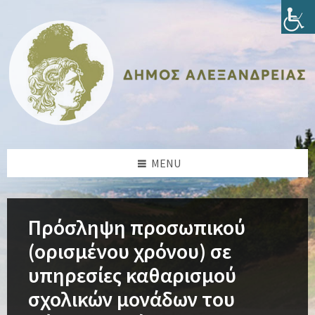
Skip
Skip
Skip
Skip
to
to
to
to
content
left
right
footer
sidebar
sidebar
MENU
Πρόσληψη προσωπικού
(ορισμένου χρόνου) σε
υπηρεσίες καθαρισμού
σχολικών μονάδων του