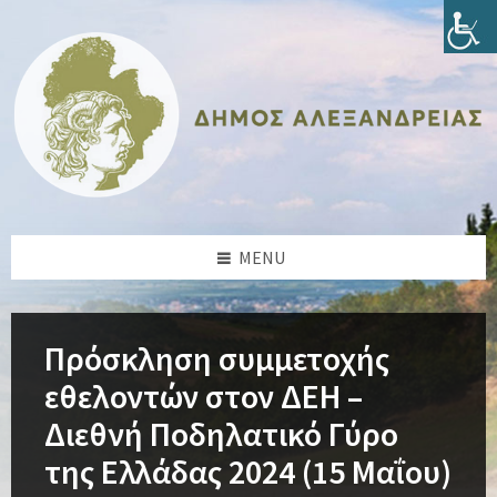
Skip
Skip
Skip
Skip
to
to
to
to
content
left
right
footer
sidebar
sidebar
MENU
Πρόσκληση συμμετοχής
εθελοντών στον ΔΕΗ –
Διεθνή Ποδηλατικό Γύρο
της Ελλάδας 2024 (15 Μαΐου)