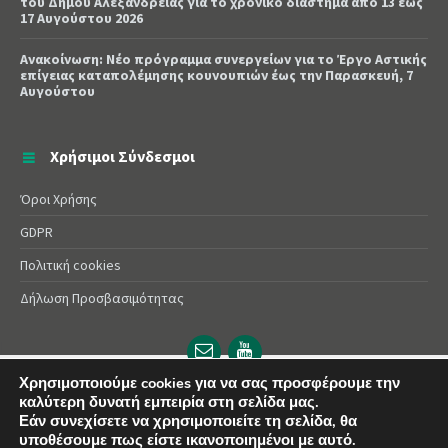
του Δήμου Αλεξάνδρειας για το χρονικό διάστημα από 13 έως
17 Αυγούστου 2026
Ανακοίνωση: Νέο πρόγραμμα συνεργείων για το Έργο Αστικής
επίγειας καταπολέμησης κουνουπιών έως την Παρασκευή, 7
Αυγούστου
Χρήσιμοι Σύνδεσμοι
Όροι Χρήσης
GDPR
Πολιτική cookies
Δήλωση Προσβασιμότητας
Email
YouTube
url
url
Χρησιμοποιούμε cookies για να σας προσφέρουμε την
καλύτερη δυνατή εμπειρία στη σελίδα μας.
© 2025 Δήμος Αλεξάνδρειας | Powered by
Apogee
Εάν συνεχίσετε να χρησιμοποιείτε τη σελίδα, θα
υποθέσουμε πως είστε ικανοποιημένοι με αυτό.