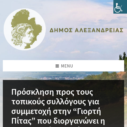
Skip
Skip
Skip
Skip
to
to
to
to
content
left
right
footer
sidebar
sidebar
MENU
Πρόσκληση προς τους
τοπικούς συλλόγους για
συμμετοχή στην “Γιορτή
Πίτας” που διοργανώνει η