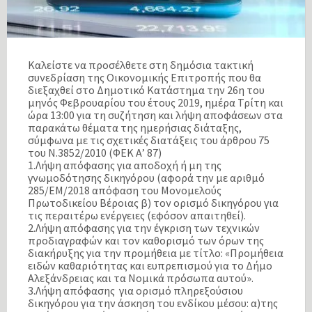
Καλείστε να προσέλθετε στη δημόσια τακτική
συνεδρίαση της Οικονομικής Επιτροπής που θα
διεξαχθεί στο Δημοτικό Κατάστημα την 26η του
μηνός Φεβρουαρίου του έτους 2019, ημέρα Τρίτη και
ώρα 13:00 για τη συζήτηση και λήψη αποφάσεων στα
παρακάτω θέματα της ημερήσιας διάταξης,
σύμφωνα με τις σχετικές διατάξεις του άρθρου 75
του Ν.3852/2010 (ΦΕΚ Α’ 87)
1.Λήψη απόφασης για αποδοχή ή μη της
γνωμοδότησης δικηγόρου (αφορά την με αριθμό
285/ΕΜ/2018 απόφαση του Μονομελούς
Πρωτοδικείου Βέροιας β) τον ορισμό δικηγόρου για
τις περαιτέρω ενέργειες (εφόσον απαιτηθεί).
2.Λήψη απόφασης για την έγκριση των τεχνικών
προδιαγραφών και τον καθορισμό των όρων της
διακήρυξης για την προμήθεια με τίτλο: «Προμήθεια
ειδών καθαριότητας και ευπρεπισμού για το Δήμο
Αλεξάνδρειας και τα Νομικά πρόσωπα αυτού».
3.Λήψη απόφασης για ορισμό πληρεξούσιου
δικηγόρου για την άσκηση του ενδίκου μέσου: α)της