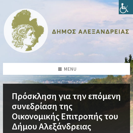
Skip
Skip
Skip
Skip
to
to
to
to
content
left
right
footer
sidebar
sidebar
MENU
Πρόσκληση για την επόμενη
συνεδρίαση της
Οικονομικής Επιτροπής του
Δήμου Αλεξάνδρειας