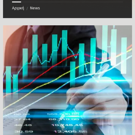
Αρχική
News
/