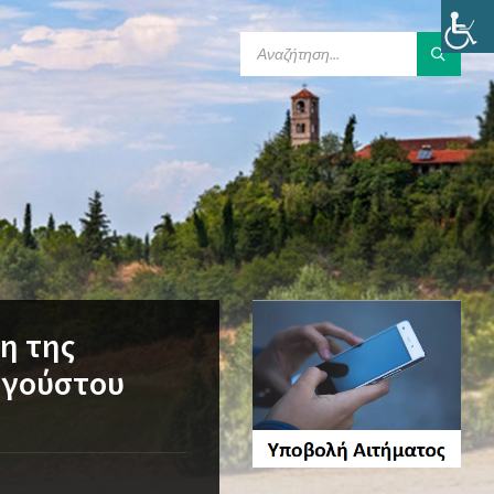
SEARCH:
η της
Αυγούστου