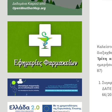
Δεδομένα Καιρού από
OpenWeatherMap.org
Καλείστ
διεξαχθ
Τρίτη κ
ημερήσια
87)
Συγκ
ΔΑΠΕ
66/20