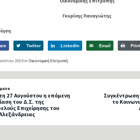
Οικονομικής Επιτροπής
Γκυρίνης Παναγιώτης
οίηση
are
Twitter
LinkedIn
Email
Prin
γούστου 2019
in
Οικονομική Επιτροπή
μενο
ίτη 27 Αυγούστου η επόμενη
Συγκέντρωση 
ίαση του Δ.Σ. της
το Κοινων
ελούς Επιχείρησης του
Αλεξάνδρειας