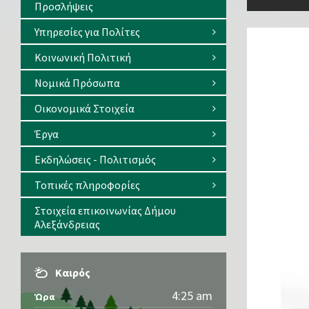
Προσλήψεις
Υπηρεσίες για Πολίτες
Κοινωνική Πολιτική
Νομικά Πρόσωπα
Οικονομικά Στοιχεία
Έργα
Εκδηλώσεις - Πολιτισμός
Τοπικές πληροφορίες
Στοιχεία επικοινωνίας Δήμου
Αλεξάνδρειας
Καιρός
4:25 am
Ώρα