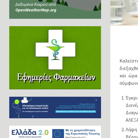
Δεδομένα Καιρού από
OpenWeatherMap.org
Καλείστ
διεξαχθ
και ώρα
σύμφωνα 
Έγκρι
Διεν
Διαγ
ΑΛΕΞ
Λήψη
Βέρ