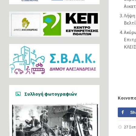
Αικα
Λήψη
Βελτί
Ακύρ
Επιτ
ΚΛΕΙ
Συλλογή φωτογραφιών
Κοινοπ
Sh
27 Σε