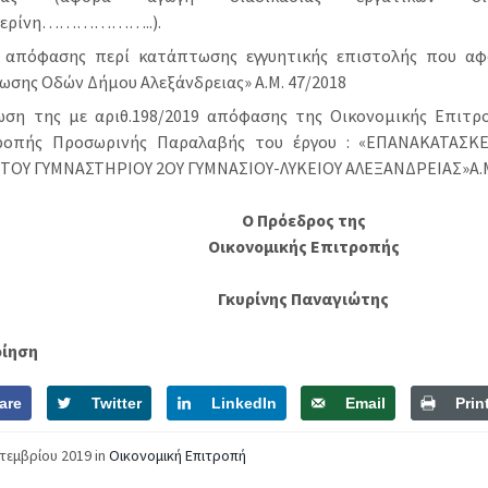
τερίνη………………..).
 απόφασης περί κατάπτωσης εγγυητικής επιστολής που αφ
ωσης Οδών Δήμου Αλεξάνδρειας» Α.Μ. 47/2018
ωση της με αριθ.198/2019 απόφασης της Οικονομικής Επιτρ
ροπής Προσωρινής Παραλαβής του έργου : «ΕΠΑΝΑΚΑΤΑΣ
ΣΤΟΥ ΓΥΜΝΑΣΤΗΡΙΟΥ 2ΟΥ ΓΥΜΝΑΣΙΟΥ-ΛΥΚΕΙΟΥ ΑΛΕΞΑΝΔΡΕΙΑΣ»Α.Μ
Ο Πρόεδρος της
Οικονομικής Επιτροπής
Γκυρίνης Παναγιώτης
οίηση
are
Twitter
LinkedIn
Email
Prin
πτεμβρίου 2019
in
Οικονομική Επιτροπή