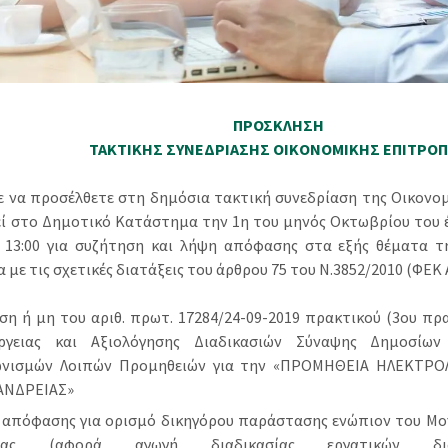
ΠΡΟΣΚΛΗΣΗ
ΤΑΚΤΙΚΗΣ ΣΥΝΕΔΡΙΑΣΗΣ ΟΙΚΟΝΟΜΙΚΗΣ ΕΠΙΤΡΟ
ε να προσέλθετε στη δημόσια τακτική συνεδρίαση της Οικονο
εί στο Δημοτικό Κατάστημα την 1η του μηνός Οκτωβρίου του έ
 13:00 για συζήτηση και λήψη απόφασης στα εξής θέματα τη
με τις σχετικές διατάξεις του άρθρου 75 του Ν.3852/2010 (ΦΕΚ Α
ση ή μη του αριθ. πρωτ. 17284/24-09-2019 πρακτικού (3ου πρ
έργειας και Αξιολόγησης Διαδικασιών Σύναψης Δημοσίω
ωνισμών Λοιπών Προμηθειών για την «ΠΡΟΜΗΘΕΙΑ ΗΛΕΚΤΡΟ
ΑΝΔΡΕΙΑΣ»
 απόφασης για ορισμό δικηγόρου παράστασης ενώπιον του Μο
οιας (αφορά αγωγή διαδικασίας εργατικών δια