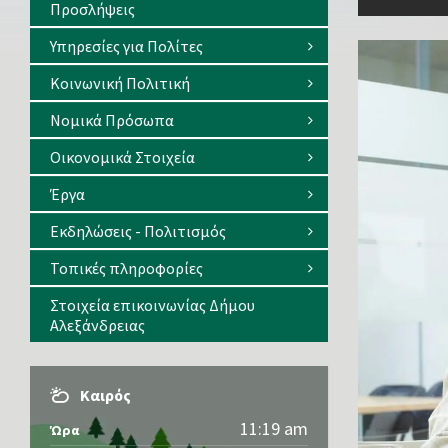
Προσλήψεις
Υπηρεσίες για Πολίτες
Κοινωνική Πολιτική
Νομικά Πρόσωπα
Οικονομικά Στοιχεία
Έργα
Εκδηλώσεις - Πολιτισμός
Τοπικές πληροφορίες
Στοιχεία επικοινωνίας Δήμου
Αλεξάνδρειας
Καιρός
11:19 am
Ώρα