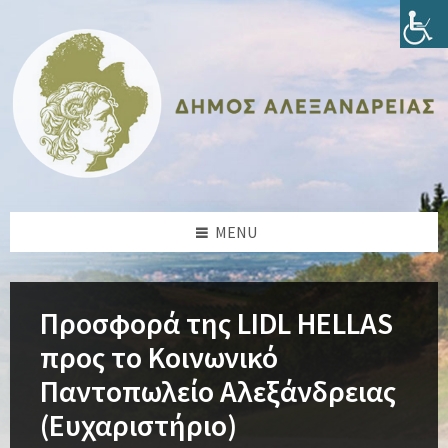
Skip
Skip
Skip
Skip
to
to
to
to
content
left
right
footer
sidebar
sidebar
MENU
Προσφορά της LIDL HELLAS
προς το Κοινωνικό
Παντοπωλείο Αλεξάνδρειας
(Ευχαριστήριο)