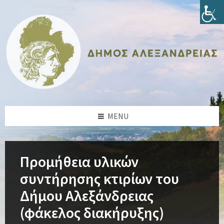
Skip
Skip
Skip
Skip
to
to
to
to
content
left
right
footer
sidebar
sidebar
MENU
Προμήθεια υλικών
συντήρησης κτιρίων του
Δήμου Αλεξάνδρειας
(φάκελος διακήρυξης)