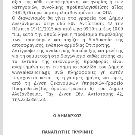
αξία της κάθε προσφερόμενης κατηγορίας ή των
κατηγοριών, συνολικής προϋπολογισθείσης αξίας
44.829,76 ευρώ συμπεριλαμβανομένου του ΦΠΑ.
Ο διαγωνισμός θα γίνει στα γραφεία του Δήμου
Αλεξάνδρειας στην οδό Εθν. Αντίστασης 42 την
Πέμπτη 19/11/2015 και από ώρα 09.30π.μ. έως 10.00
π.μ., κατά την οποία λήγει η προθεσμία παραλαβής
των προσφορών και αρχίζει η διαδικασία της
αποσφράγισης, ενώπιον αρμόδιας Επιτροπής.
Αντίγραφα της αναλυτικής διακήρυξης και μελέτης
για τη συμμετοχή στο διαγωνισμό καθώς επίσης και
τα έντυπα της οικονομικής προσφοράς είναι
αναρτημένα στην επίσημη ιστοσελίδα του Δήμου:
www.alexandria.gr, ενώ πληροφορίες γι’ αυτόν
παρέχονται κατά τις εργάσιμες ημέρες και ώρες,
από τη Δ/νση Οικονομικών Υπηρεσιών-Γραφείο
Προμηθειών(1ος όροφος-Γραφείο 6) του Δήμου
Αλεξάνδρειας, Ταχ. Δ/νση Εθν. Αντίστασης 42,
τηλ.2333350138.
Ο ΔΗΜΑΡΧΟΣ
ΠΑΝΑΓΙΩΤΗΣ ΓΚΥΡΙΝΗΣ