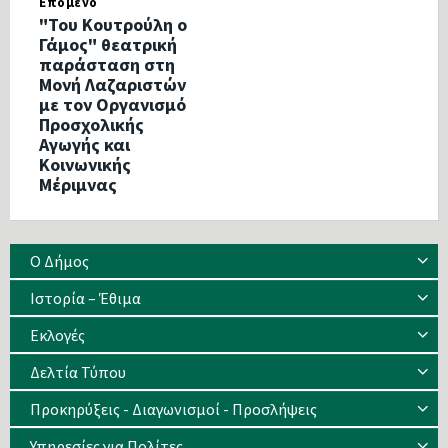
Επόμενο
"Του Κουτρούλη ο
Γάμος" θεατρική
παράσταση στη
Μονή Λαζαριστών
με τον Οργανισμό
Προσχολικής
Αγωγής και
Κοινωνικής
Μέριμνας
Ο Δήμος
Ιστορία – Έθιμα
Eκλογές
Δελτία Τύπου
Προκηρύξεις - Διαγωνισμοί - Προσλήψεις
Υπηρεσίες για Πολίτες