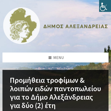
Skip
Skip
Skip
Skip
to
to
to
to
content
left
right
footer
sidebar
sidebar
MENU
Προμήθεια τροφίμων &
λοιπών ειδών παντοπωλείου
για το Δήμο Αλεξάνδρειας
για δύο (2) έτη