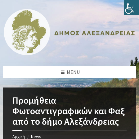
Skip
Skip
Skip
Skip
to
to
to
to
content
left
right
footer
sidebar
sidebar
MENU
Προμήθεια
Φωτοαντιγραφικών και Φαξ
από το δήμο Αλεξάνδρειας
Αρχική
News
/