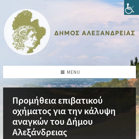
Skip
Skip
Skip
Skip
to
to
to
to
content
left
right
footer
sidebar
sidebar
MENU
Προμήθεια επιβατικού
οχήματος για την κάλυψη
αναγκών του Δήμου
Αλεξάνδρειας