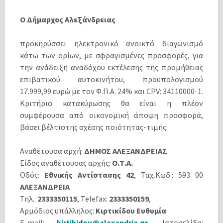
Ο Δήμαρχος Αλεξάνδρειας
προκηρύσσει ηλεκτρονικό ανοικτό διαγωνισμό
κάτω των ορίων, με σφραγισμένες προσφορές, για
την ανάδειξη αναδόχου εκτέλεσης της προμήθειας
επιβατικού αυτοκινήτου, προϋπολογισμού
17.999,99 ευρώ με τον Φ.Π.Α. 24% και CPV: 34110000-1.
Κριτήριο κατακύρωσης θα είναι η πλέον
συμφέρουσα από οικονομική άποψη προσφορά,
βάσει βέλτιστης σχέσης ποιότητας-τιμής.
Αναθέτουσα αρχή:
ΔΗΜΟΣ ΑΛΕΞΑΝΔΡΕΙΑΣ
Είδος αναθέτουσας αρχής:
Ο.Τ.Α.
Οδός:
Εθνικής Αντίστασης 42
, Ταχ.Κωδ.: 593 00
ΑΛΕΞΑΝΔΡΕΙΑ
Τηλ.:
2333350115
, Telefax:
2333350159
,
Αρμόδιος υπάλληλος:
Κιρτικίδου Ευθυμία
E-mail:
kirtikidou@alexandria.gr
, Ιστοσελίδα: