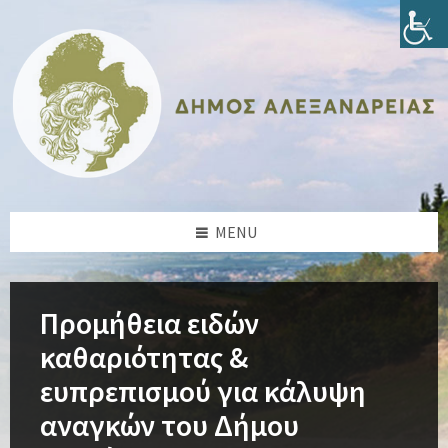
Skip
Skip
Skip
Skip
to
to
to
to
content
left
right
footer
sidebar
sidebar
MENU
Προμήθεια ειδών
καθαριότητας &
ευπρεπισμού για κάλυψη
αναγκών του Δήμου