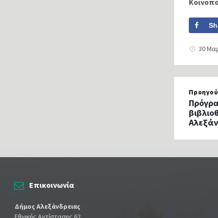
Κοινοπ
Sh
30 Μα
Προηγού
Πρόγρα
βιβλιο
Αλεξάν
Επικοινωνία
Δήμος Αλεξάνδρειας
Εθνικής Αντίστασης 62