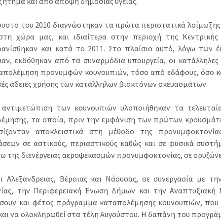
 ζήτημα και από άποψη δημόσιας υγείας.
ουστο του 2010 διαγνώστηκαν τα πρώτα περιστατικά λοίμωξης 
στη χώρα μας, και ιδιαίτερα στην περιοχή της Κεντρικής
ανίσθηκαν και κατά το 2011. Στο πλαίσιο αυτό, λόγω των 
αν, εκδόθηκαν από τα συναρμόδια υπουργεία, οι κατάλληλες άδ
απολέμηση προνυμφών κουνουπιών, τόσο από εδάφους, όσο κα
ικές άδειες χρήσης των κατάλληλων βιοκτόνων σκευασμάτων.
 αντιμετώπιση των κουνουπιών υλοποιήθηκαν τα τελευταί
έμησης, τα οποία, πριν την εμφάνιση των πρώτων κρουσμάτ
ασίζονταν αποκλειστικά στη μέθοδο της προνυμφοκτονίας
σεων σε αστικούς, περιαστικούς καθώς και σε φυσικά συστή
έσω της διενέργειας αεροψεκασμών προνυμφοκτονίας, σε ορυζώνε
ι Αλεξάνδρειας, Βέροιας και Νάουσας, σε συνεργασία με τη
ίας, την Περιφερειακή Ένωση Δήμων και την Αναπτυξιακή Ν
σουν και φέτος πρόγραμμα καταπολέμησης κουνουπιών, που θ
 και να ολοκληρωθεί στα τέλη Αυγούστου. Η δαπάνη του προγρά