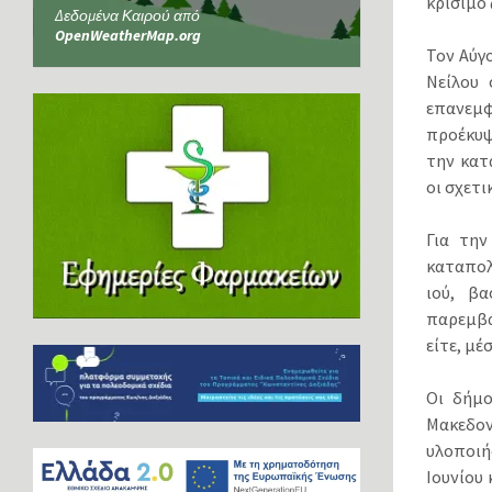
κρίσιμο
Δεδομένα Καιρού από
OpenWeatherMap.org
Τον Αύγ
Νείλου 
επανεμφ
προέκυψ
την κατ
οι σχετ
Για την
καταπολ
ιού, β
παρεμβά
είτε, μ
Οι δήμο
Μακεδον
υλοποιή
Ιουνίου