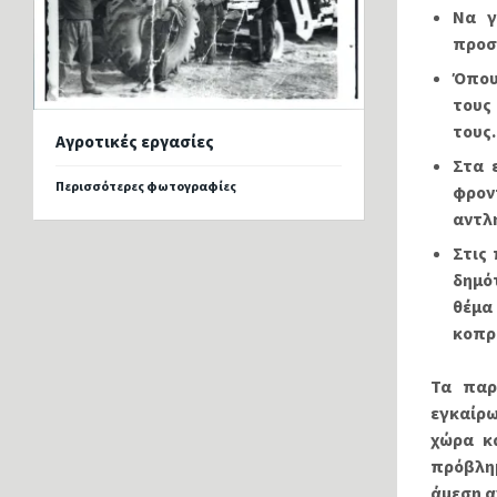
Να γ
προσ
Όπου
τους
τους.
Αγροτικές εργασίες
Στα 
Περισσότερες φωτογραφίες
φρον
αντλ
Στις
δημό
θέμα
κοπρ
Τα παρ
εγκαίρω
χώρα κ
πρόβλημ
άμεση α