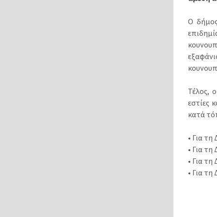
Ο δήμος
επιδημί
κουνουπ
εξαφάνι
κουνουπ
Τέλος, 
εστίες 
κατά τό
• Για τη
• Για τη
• Για τη
• Για τη