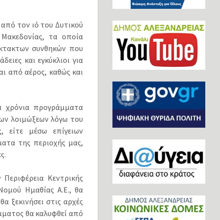
από τον ιό του Δυτικού
 Μακεδονίας, τα οποία
έκτακτων συνθηκών που
ειες και εγκύκλιοι για
ι από αέρος, καθώς και
α χρόνια προγράμματα
ων λοιμώξεων λόγω του
, είτε μέσω επίγειων
ματα της περιοχής μας,
ς.
ν Περιφέρεια Κεντρικής
ομού Ημαθίας Α.Ε., θα
α ξεκινήσει στις αρχές
μματος θα καλυφθεί από