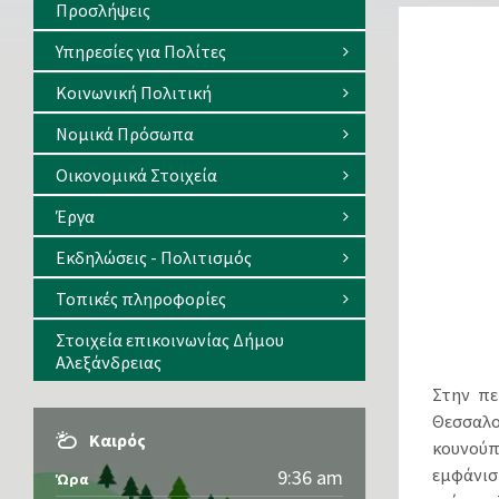
Προσλήψεις
Υπηρεσίες για Πολίτες
Κοινωνική Πολιτική
Νομικά Πρόσωπα
Οικονομικά Στοιχεία
Έργα
Εκδηλώσεις - Πολιτισμός
Τοπικές πληροφορίες
Στοιχεία επικοινωνίας Δήμου
Αλεξάνδρειας
Στην πε
Θεσσαλο
Καιρός
κουνούπ
εμφάνισ
9:36 am
Ώρα