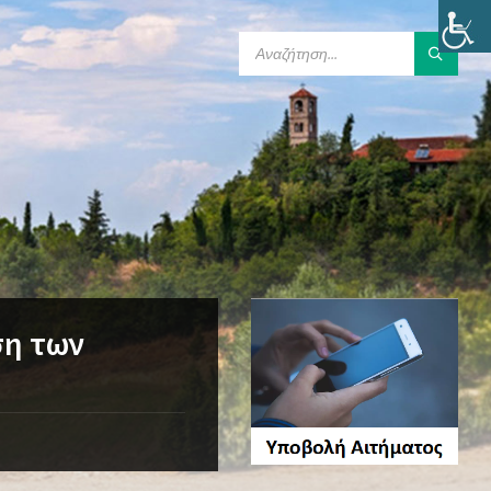
SEARCH:
ση των