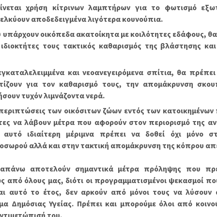
ίνεται χρήση κίτρινων λαμπτήρων για το φωτισμό εξω
ελκύουν αποδεδειγμένα λιγότερα κουνούπια.
 υπάρχουν οικόπεδα ακατοίκητα με κοιλότητες εδάφους, θα 
 ιδιοκτήτες τους τακτικός καθαρισμός της βλάστησης κα
εγκαταλελειμμένα και νεοανεγειρόμενα σπίτια, θα πρέπει 
τίζουν για τον καθαρισμό τους, την απομάκρυνση σκου
ήσουν τυχόν λιμνάζοντα νερά.
 περιπτώσεις των οικόσιτων ζώων εντός των κατοικημένων 
τες να λάβουν μέτρα που αφορούν στον περιορισμό της α
 αυτό ιδιαίτερη μέριμνα πρέπει να δοθεί όχι μόνο σ
οσωρού αλλά και στην τακτική απομάκρυνση της κόπρου απε
απάνω αποτελούν σημαντικά μέτρα πρόληψης που πρέ
ς από όλους μας, διότι οι προγραμματισμένοι ψεκασμοί πο
αι αυτό το έτος, δεν αρκούν από μόνοι τους να λύσουν
α Δημόσιας Υγείας. Πρέπει και μπορούμε όλοι από κοινο
ντιμετώπισή του.