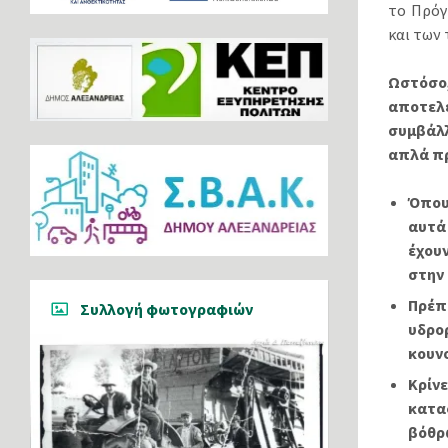
το Πρόγ
και των
Ωστόσο
αποτελέ
συμβάλλ
απλά π
Όπου
αυτά 
έχου
στην
Πρέπ
Συλλογή φωτογραφιών
υδρο
κουν
Κρίν
κατα
βόθρ