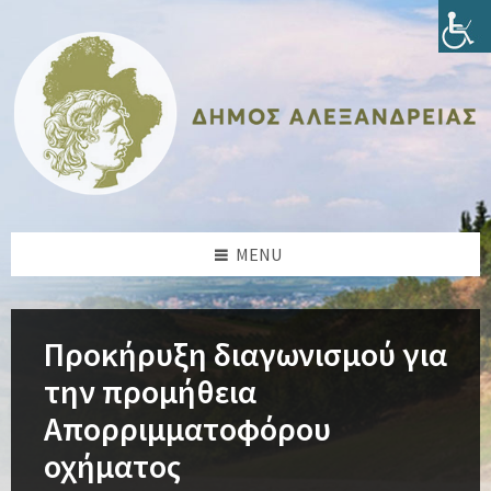
Skip
Skip
Skip
Skip
to
to
to
to
content
left
right
footer
sidebar
sidebar
MENU
Προκήρυξη διαγωνισμού για
την προμήθεια
Απορριμματοφόρου
οχήματος