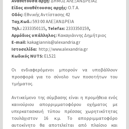
Αναθέτουσα αρχή:
ΔΗΜΟΣ ΑΛΕΞΑΝΔΡΕΙΑΣ
Είδος αναθέτουσας αρχής:
Ο.Τ.Α.
Οδός:
Εθνικής Αντίστασης 42
Ταχ.Κωδ.:
593 00 ΑΛΕΞΑΝΔΡΕΙΑ
Τηλ.:
2333350115
, Telefax:
2333350159
,
Αρμόδιος υπάλληλος:
Κακαγιάννης Δημήτριος
E-mail:
kakagiannis@alexandria.gr
Ιστοσελίδα:
http://www.alexandria.gr
Κωδικός NUTS:
EL521
Οι ενδιαφερόμενοι μπορούν να υποβάλλουν
προσφορά για το σύνολο των ποσοτήτων του
τμήματος.
Αντικείμενο της σύμβασης είναι η προμήθεια ενός
καινούριου απορριμματοφόρου οχήματος με
υπερκατασκευή τύπου πρέσσας χωρητικότητας
τουλάχιστον 16 κ.μ. Το απορριμματοφόρο
αυτοκίνητο θα αποτελείται από πλαίσιο και