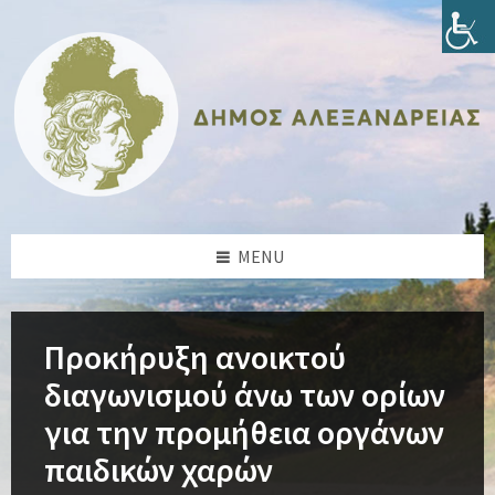
Skip
Skip
Skip
Skip
to
to
to
to
content
left
right
footer
sidebar
sidebar
MENU
Προκήρυξη ανοικτού
διαγωνισμού άνω των ορίων
για την προμήθεια οργάνων
παιδικών χαρών