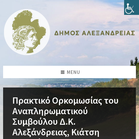
Skip
Skip
Skip
Skip
to
to
to
to
content
left
right
footer
sidebar
sidebar
MENU
Πρακτικό Ορκομωσίας του
Αναπληρωματικού
Συμβούλου Δ.Κ.
Αλεξάνδρειας, Κιάτση