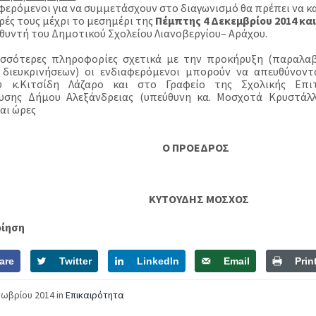
αφερόμενοι για να συμμετάσχουν στο διαγωνισμό θα πρέπει να κ
ές τους μέχρι το μεσημέρι της
Πέμπτης 4 Δεκεμβρίου 2014 και
υθυντή του Δημοτικού Σχολείου Λιανοβεργίου– Αράχου.
ισσότερες πληροφορίες σχετικά με την προκήρυξη (παραλαβή
διευκρινήσεων) οι ενδιαφερόμενοι μπορούν να απευθύνοντ
ου κ.Κιτσίδη Λάζαρο και στο Γραφείο της Σχολικής Επ
υσης Δήμου Αλεξάνδρειας (υπεύθυνη κα. Μοσχοτά Κρυστάλλ
αι ώρες
Ο ΠΡΟΕΔΡΟΣ
ΚΥΤΟΥΔΗΣ ΜΟΣΧΟΣ
οίηση
are
Twitter
LinkedIn
Email
Prin
τωβρίου 2014
in
Επικαιρότητα