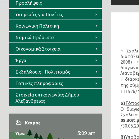
Προσλήψεις
Υπηρεσίες για Πολίτες
Κοινωνική Πολιτική
Νομικά Πρόσωπα
Οικονομικά Στοιχεία
Η Σχολι
διατάξε
Έργα
2008) 
διαγωνι
Εκδηλώσεις - Πολιτισμός
Λιανοβε
Η διάρκε
Τοπικές πληροφορίες
της σύμ
111526/
Στοιχεία επικοινωνίας Δήμου
Αλεξάνδρειας
α)
Τόπος
Ο διαγω
Σχολείο
08:30π.μ
Καιρός
/30.05.2
5:09 am
Ώρα
β)
Υποβ