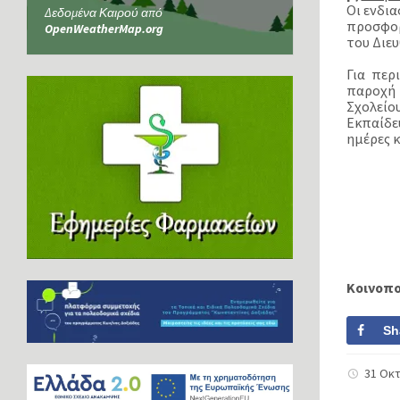
Οι ενδι
Δεδομένα Καιρού από
προσφορ
OpenWeatherMap.org
του Διε
Για περ
παροχή 
Σχολεί
Εκπαίδε
ημέρες κ
Κοινοπ
Sh
31 Οκ