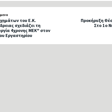
μενο
Οχημάτων του Ε.Κ.
Προκήρυξη Θέσ
δρειας σχεδιάζει τη
Στο 1ο 
υργία 4χρονης ΜΕΚ" στον
του Εργαστηρίου