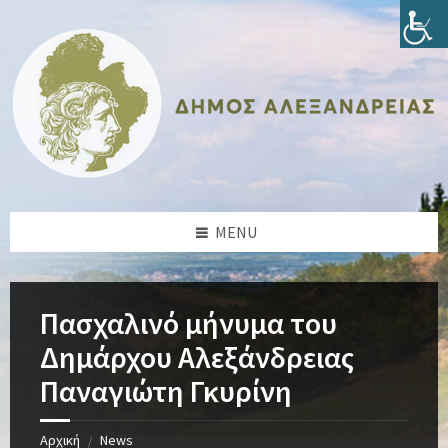
Skip
Skip
Skip
Skip
to
to
to
to
content
left
right
footer
sidebar
sidebar
MENU
Πασχαλινό μήνυμα του
Δημάρχου Αλεξάνδρειας
Παναγιώτη Γκυρίνη
Αρχική
News
/