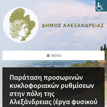
Skip
Skip
Skip
Skip
to
to
to
to
content
left
right
footer
sidebar
sidebar
MENU
Παράταση προσωρινών
κυκλοφοριακών ρυθμίσεων
στην πόλη της
Αλεξάνδρειας (έργα φυσικού