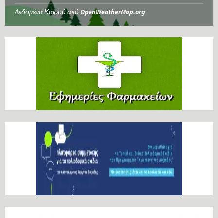
Δεδομένα Καιρού από
OpenWeatherMap.org