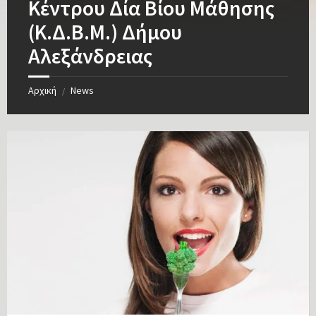
Κέντρου Δία Βίου Μάθησης
(Κ.Δ.Β.Μ.) Δήμου
Αλεξάνδρειας
Αρχική
News
/