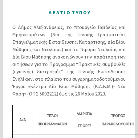
Δ Ε Λ Τ Ι Ο Τ Υ Π Ο Υ
Ο Δήμος Αλεξάνδρειας, το Υπουργείο Παιδείας και
Θρησκευμάτων (διά της Γενικής Γραμματείας
Επαγγελματικής Εκπαίδευσης, Κατάρτισης, Δία Βίου
Μάθησης και Νεολαίας) και το Ίδρυμα Νεολαίας και
Δία Βίου Μάθησης ανακοινώνουν την παράταση των
αιτήσεων για το Πρόγραμμα “Πρακτικές συμβουλές
(υγιεινής) διατροφής” της Γενικής Εκπαίδευσης
Ενηλίκων, στο πλαίσιο του συγχρηματοδοτούμενου
Έργου «Κέντρα Δία Βίου Μάθησης (Κ.Δ.Β.Μ.)- Νέα
Φάση» (ΟΠΣ 5002212) έως τις 26 Μαΐου 2023.
ΔΙΑΡΚΕΙΑ
ΤΙΤΛΟΙ
ΤΡΟΠΟΣ
Α/Α
ΠΡΟΓΡΑΜΜΑΤΩΝ
ΠΑΡΑΚΟΛΟΥΘΗΣΗΣ
ΣΕ ΩΡΕΣ