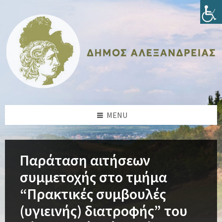
Skip
Skip
Skip
Skip
to
to
to
to
content
left
right
footer
sidebar
sidebar
MENU
Παράταση αιτήσεων
συμμετοχής στο τμήμα
“Πρακτικές συμβουλές
(υγιεινής) διατροφής” του