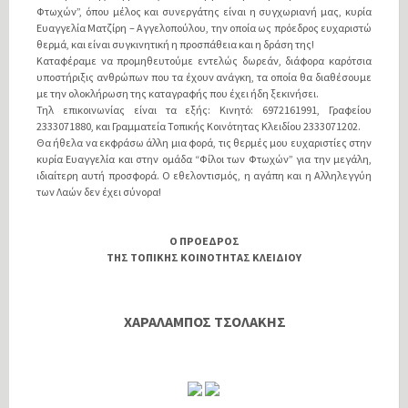
Φτωχών”, όπου μέλος και συνεργάτης είναι η συγχωριανή μας, κυρία
Ευαγγελία Ματζίρη – Αγγελοπούλου, την οποία ως πρόεδρος ευχαριστώ
θερμά, και είναι συγκινητική η προσπάθεια και η δράση της!
Καταφέραμε να προμηθευτούμε εντελώς δωρεάν, διάφορα καρότσια
υποστήριξις ανθρώπων που τα έχουν ανάγκη, τα οποία θα διαθέσουμε
με την ολοκλήρωση της καταγραφής που έχει ήδη ξεκινήσει.
Τηλ επικοινωνίας είναι τα εξής:
Κινητό: 6972161991, Γραφείου
2333071880, και Γραμματεία Τοπικής Κοινότητας Κλειδίου 2333071202.
Θα ήθελα να εκφράσω άλλη μια φορά, τις θερμές μου ευχαριστίες στην
κυρία Ευαγγελία και στην ομάδα “Φίλοι των Φτωχών” για την μεγάλη,
ιδιαίτερη αυτή προσφορά. Ο εθελοντισμός, η αγάπη και η Αλληλεγγύη
των Λαών δεν έχει σύνορα!
Ο ΠΡΟΕΔΡΟΣ
ΤΗΣ ΤΟΠΙΚΗΣ ΚΟΙΝΟΤΗΤΑΣ ΚΛΕΙΔΙΟΥ
ΧΑΡΑΛΑΜΠΟΣ ΤΣΟΛΑΚΗΣ