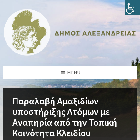
Skip
Skip
Skip
Skip
to
to
to
to
content
left
right
footer
sidebar
sidebar
MENU
Παραλαβή Αμαξιδίων
υποστήριξης Ατόμων με
Αναπηρία από την Τοπική
Κοινότητα Κλειδίου