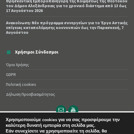
Θρησκευτική Εμποροπανήγυρη της Κοιμήσεως της Θεοτόκου
του Δήμου Αλεξάνδρειας για το χρονικό διάστημα από 13 έως
17 Αυγούστου 2026
Ανακοίνωση: Νέο πρόγραμμα συνεργείων για το Έργο Αστικής
επίγειας καταπολέμησης κουνουπιών έως την Παρασκευή, 7
Αυγούστου
Χρήσιμοι Σύνδεσμοι
Όροι Χρήσης
GDPR
Πολιτική cookies
Δήλωση Προσβασιμότητας
Email
YouTube
url
url
Χρησιμοποιούμε cookies για να σας προσφέρουμε την
καλύτερη δυνατή εμπειρία στη σελίδα μας.
© 2025 Δήμος Αλεξάνδρειας | Powered by
Apogee
Εάν συνεχίσετε να χρησιμοποιείτε τη σελίδα, θα