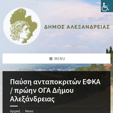
Skip
Skip
Skip
Skip
to
to
to
to
content
left
right
footer
sidebar
sidebar
MENU
Παύση ανταποκριτών ΕΦΚΑ
/ πρώην ΟΓΑ Δήμου
Αλεξάνδρειας
Αρχική
News
/