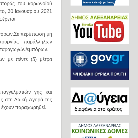
σποράς του κορωνοϊού
το, 30 Ιανουαρίου 2021
φέρεται:
γορών.Σε περίπτωση μη
τουργίας παράλληλων
ων παραγωγών/εμπόρων.
ν με πέντε (5) μέτρα
παγγελματιών γης και
ς στη Λαϊκή
Αγορά της
ς έχουν παραχωρηθεί.