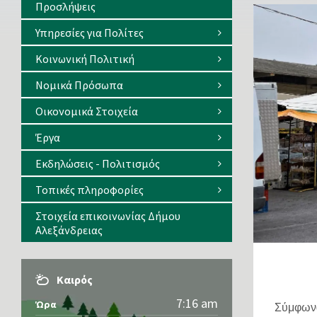
Προσλήψεις
Υπηρεσίες για Πολίτες
Κοινωνική Πολιτική
Νομικά Πρόσωπα
Οικονομικά Στοιχεία
Έργα
Εκδηλώσεις - Πολιτισμός
Τοπικές πληροφορίες
Στοιχεία επικοινωνίας Δήμου
Αλεξάνδρειας
Καιρός
7:16 am
Ώρα
Σύμφω