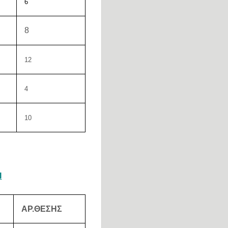
6
8
12
4
10
Ι
ΑΡ.ΘΕΣΗΣ