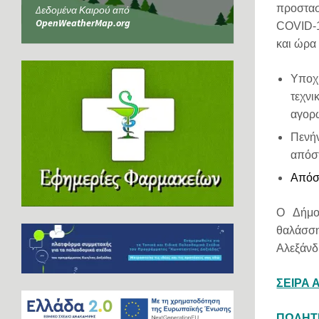
προστα
Δεδομένα Καιρού από
OpenWeatherMap.org
COVID-1
και ώρα
Υποχ
τεχν
αγορώ
Πενή
απόστ
Απόστ
Ο Δήμο
θαλάσσ
Αλεξάνδ
ΣΕΙΡΑ Α
ΠΩΛΗΤ