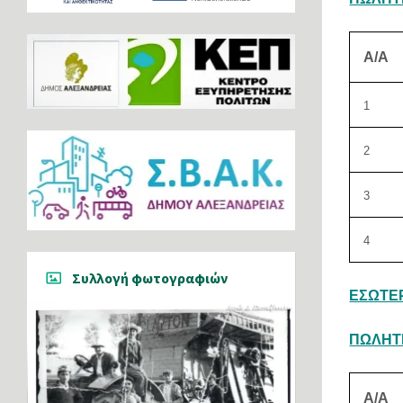
Α/Α
1
2
3
4
Συλλογή φωτογραφιών
ΕΣΩΤΕΡ
ΠΩΛΗΤ
Α/Α