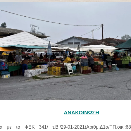
ΑΝΑΚΟΙΝΩΣΗ
να με το ΦΕΚ 341/ τ
.
Β’/29-01-2021(Αριθμ.Δ1α/Γ.Π.οικ.:6