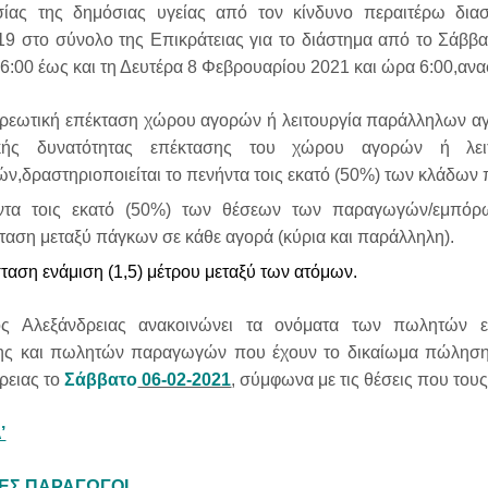
σίας της δημόσιας υγείας
από τον κίνδυνο περαιτέρω δια
9 στο σύνολο της Επικράτειας για το διάστημα από το Σάββα
 6:00 έως και τη Δευτέρα 8 Φεβρουαρίου 2021 και ώρα 6:00
,
ανα
ρεωτική επέκταση χώρου αγορών ή λειτουργία παράλληλων α
ικής δυνατότητας επέκτασης του χώρου αγορών ή λει
ν,δραστηριοποιείται το πενήντα τοις εκατό (50%) των κλάδ
ντα
τοις
εκατό (
50
%) των θέσεων των παραγωγών/εμπόρω
αση μεταξύ πάγκων σε κάθε αγορά (κύρια και παράλληλη).
αση ενάμιση (1,5) μέτρου μεταξύ των ατόμων.
ς Αλεξάνδρειας ανακοινώνει τα ονόματα των
πωλητών ε
ης και πωλητών παραγωγών που έχουν το δικαίωμα πώληση
ρειας το
Σάββατο
06-02-2021
,
σύμφωνα με τις θέσεις που του
’
ΕΣ ΠΑΡΑΓΩΓΟΙ