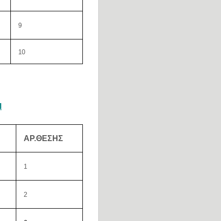
9
10
Ι
ΑΡ.ΘΕΣΗΣ
1
2