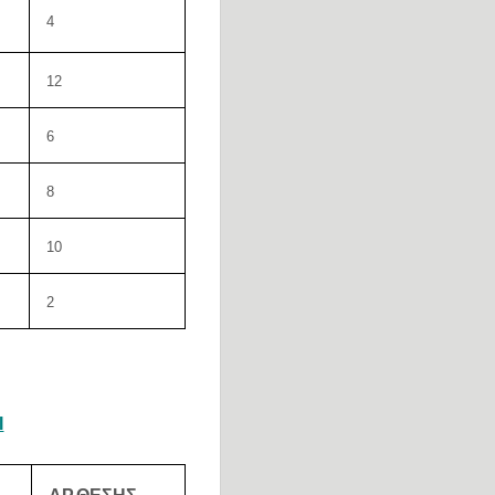
4
12
6
8
10
2
Ι