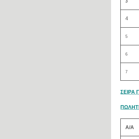
3
4
5
6
7
ΣΕΙΡΑ Γ
ΠΩΛΗΤΕ
Α/Α