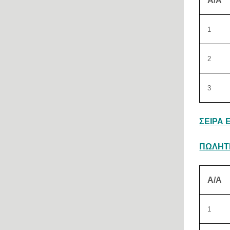
Α/Α
1
2
3
ΣΕΙΡΑ 
ΠΩΛΗΤ
Α/Α
1