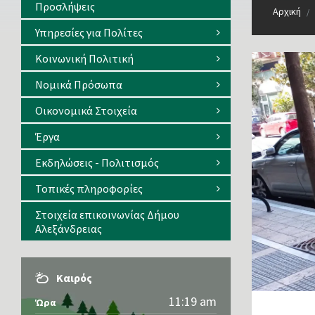
Προσλήψεις
Αρχική
/
Υπηρεσίες για Πολίτες
Κοινωνική Πολιτική
Νομικά Πρόσωπα
Οικονομικά Στοιχεία
Έργα
Εκδηλώσεις - Πολιτισμός
Τοπικές πληροφορίες
Στοιχεία επικοινωνίας Δήμου
Αλεξάνδρειας
Καιρός
11:19 am
Ώρα