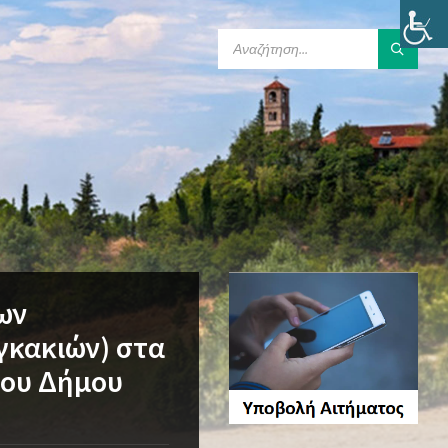
SEARCH:
ων
γκακιών) στα
ίου Δήμου