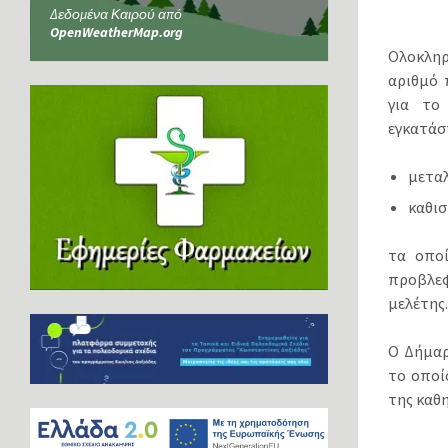
Δεδομένα Καιρού από
OpenWeatherMap.org
Ολοκληρ
αριθμό 
για το
εγκατάσ
μετα
καθισ
τα οποί
προβλεφ
μελέτης
Ο Δήμαρ
το οποί
της καθ