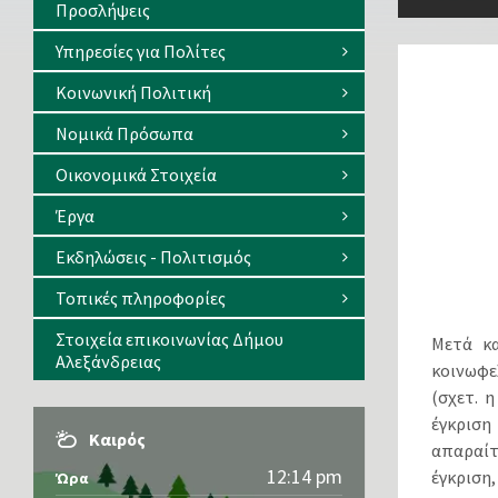
Προσλήψεις
Υπηρεσίες για Πολίτες
Κοινωνική Πολιτική
Νομικά Πρόσωπα
Οικονομικά Στοιχεία
Έργα
Εκδηλώσεις - Πολιτισμός
Τοπικές πληροφορίες
Στοιχεία επικοινωνίας Δήμου
Μετά κα
Αλεξάνδρειας
κοινωφε
(σχετ. 
έγκρισ
Καιρός
απαραίτ
12:14 pm
έγκριση,
Ώρα