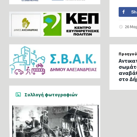
Sh
26 Μα
Προηγού
Αντικα
σωμάτω
αναβάθ
στο Δή
Συλλογή φωτογραφιών