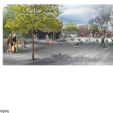
οίηση