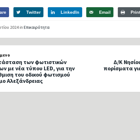
are
Twitter
LinkedIn
Email
Prin
ρτίου 2024
in
Επικαιρότητα
μενο
τάσταση των φωτιστικών
Δ/Κ Νησίο
ν με νέα τύπου LED, για την
πορίσματα για
μιση του οδικού φωτισμού
μο Αλεξάνδρειας