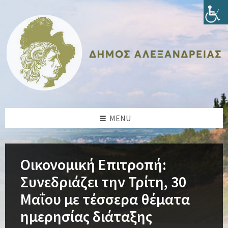
Skip
Skip
Skip
Skip
to
to
to
to
content
left
right
footer
sidebar
sidebar
MENU
Οικονομική Επιτροπή:
Συνεδριάζει την Τρίτη, 30
Μαΐου με τέσσερα θέματα
ημερησίας διάταξης