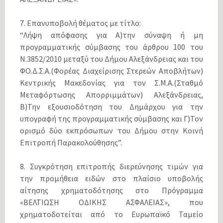
7. Επανυποβολή θέματος με τίτλο:
“Λήψη απόφασης για Α)την σύναψη ή μη
προγραμματικής σύμβασης του άρθρου 100 του
Ν.3852/2010 μεταξύ του Δήμου Αλεξάνδρειας και του
ΦΟ.Δ.Σ.Α.(Φορέας Διαχείρισης Στερεών Αποβλήτων)
Κεντρικής Μακεδονίας για τον Σ.Μ.Α.(Σταθμό
Μεταφόρτωσης Απορριμμάτων) Αλεξάνδρειας,
Β)Την εξουσιοδότηση του Δημάρχου για την
υπογραφή της προγραμματικής σύμβασης και Γ)Τον
ορισμό δύο εκπρόσωπων του Δήμου στην Κοινή
Επιτροπή Παρακολούθησης”.
8. Συγκρότηση επιτροπής διερεύνησης τιμών για
την προμήθεια ειδών στο πλαίσιο υποβολής
αίτησης χρηματοδότησης στο Πρόγραμμα
«ΒΕΛΤΙΩΣΗ ΟΔΙΚΗΣ ΑΣΦΑΛΕΙΑΣ», που
χρηματοδοτείται από το Ευρωπαϊκό Ταμείο