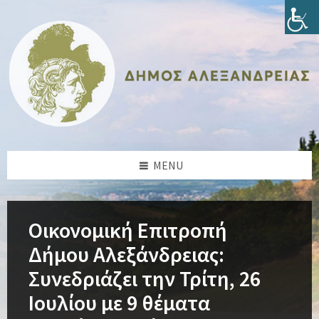
Skip
Skip
Skip
Skip
to
to
to
to
content
left
right
footer
sidebar
sidebar
MENU
Οικονομική Επιτροπή
Δήμου Αλεξάνδρειας:
Συνεδριάζει την Τρίτη, 26
Ιουλίου με 9 θέματα