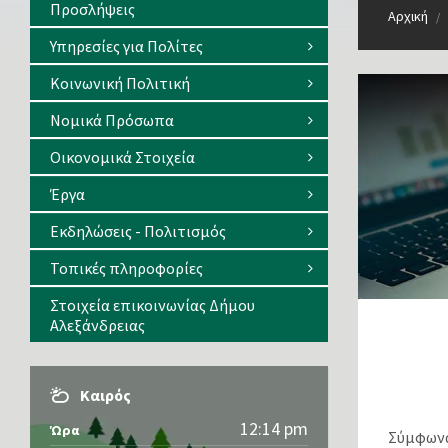
Προσλήψεις
Αρχική
/
Υπηρεσίες για Πολίτες
Κοινωνική Πολιτική
Νομικά Πρόσωπα
Οικονομικά Στοιχεία
Έργα
Εκδηλώσεις - Πολιτισμός
Τοπικές πληροφορίες
Στοιχεία επικοινωνίας Δήμου
Αλεξάνδρειας
Καιρός
12:14 pm
Ώρα
Σύμφωνα