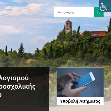
SEARCH:
ολογισμού
ροσχολικής
υ