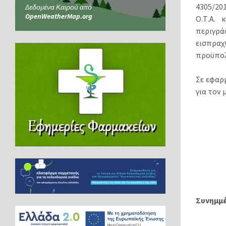
4305/20
Δεδομένα Καιρού από
OpenWeatherMap.org
Ο.Τ.Α. 
περιγρά
εισπρα
προϋπολ
Σε εφαρ
για τον
Συνημμ