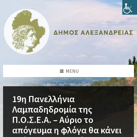
Skip
Skip
Skip
Skip
to
to
to
to
content
left
right
footer
sidebar
sidebar
MENU
19η Πανελλήνια
Λαμπαδηδρομία της
Π.Ο.Σ.Ε.Α. – Αύριο το
απόγευμα η φλόγα θα κάνει