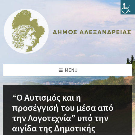
Skip
Skip
Skip
Skip
to
to
to
to
content
left
right
footer
sidebar
sidebar
MENU
“Ο Αυτισμός και η
προσέγγισή του μέσα από
την Λογοτεχνία” υπό την
αιγίδα της Δημοτικής