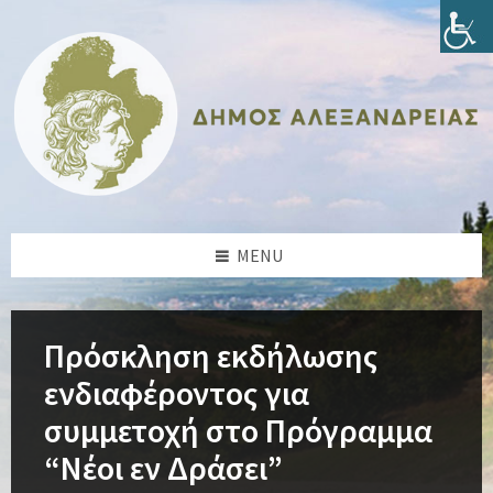
Skip
Skip
Skip
Skip
to
to
to
to
content
left
right
footer
sidebar
sidebar
MENU
Πρόσκληση εκδήλωσης
ενδιαφέροντος για
συμμετοχή στο Πρόγραμμα
“Νέοι εν Δράσει”