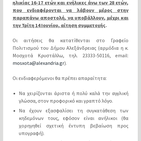
ηλικίας 16-17 ετών και ενήλικες άνω των 28 ετών,
που ενδιαφέρονται να λάβουν μέρος στην
παραπάνω αποστολή, να υποβάλλουν, μέχρι και
την Τρίτη 14 Ιουνίου, αίτηση συμμετοχής
.
Οι αιτήσεις θα κατατίθενται στο Γραφείο
Πολιτισμού του Δήμου Αλεξάνδρειας (αρμόδια η κ.
Μοσχοτά Κρυστάλλω, τηλ. 23333-50116, email:
mosxota@alexandria.gr
).
Οι ενδιαφερόμενοι θα πρέπει απαραίτητα:
Να χειρίζονται άριστα ή πολύ καλά την αγγλική
γλώσσα, στον προφορικό και γραπτό λόγο.
Να έχουν εξασφαλίσει τη συγκατάθεση των
κηδεμόνων τους, εφόσον είναι ανήλικοι (θα
χορηγηθεί σχετική έντυπη βεβαίωση προς
υπογραφή).