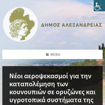
Skip
Skip
Skip
Skip
to
to
to
to
content
left
right
footer
sidebar
sidebar
MENU
Νέοι αεροψεκασμοί για την
καταπολέμηση των
κουνουπιών σε ορυζώνες και
υγροτοπικά συστήματα της