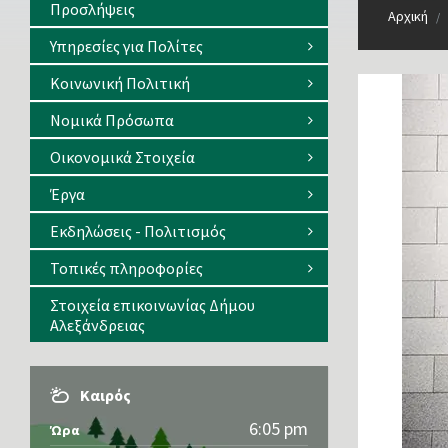
Προσλήψεις
Αρχική
/
Υπηρεσίες για Πολίτες
Κοινωνική Πολιτική
Νομικά Πρόσωπα
Οικονομικά Στοιχεία
Έργα
Εκδηλώσεις - Πολιτισμός
Τοπικές πληροφορίες
Στοιχεία επικοινωνίας Δήμου
Αλεξάνδρειας
Καιρός
6:05 pm
Ώρα