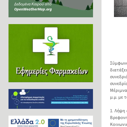
Δεδομένα Καιρού από
OpenWeatherMap.org
Σύμφωνα 
διατάξει
συνεδρ
συνεδρί
Μέριμνα
μ.μ. με 
1. Λήψη
Βρεφονη
Κοινωνι