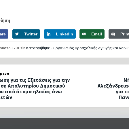
οίηση
are
Twitter
LinkedIn
Email
Prin
γούστου 2019
in
Καταργήθηκε - Οργανισμός Προσχολικής Αγωγής και Κοιν
μενο
ωση για τις Εξετάσεις για την
Μ
ση Απολυτηρίου Δημοτικού
Αλεξάνδρεια
ου από άτομα ηλικίας άνω
για τ
 ετών
Παν