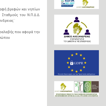
ραφή βρεφών και νηπίων
Σταθμούς του Ν.Π.Δ.Δ.
άνδρειας¨
αραλαβής που αφορά την
οσώπου