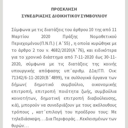
ΠΡΟΣΚΛΗΣΗ
ΣΥΝΕΔΡΙΑΣΗΣ ΔΙΟΙΚΗΤΙΚΟΥ ΣΥΜΒΟΥΛΙΟΥ
Σύμφωνα με τις διατάξεις του άρθρου 10 της από 11
Μαρτίου 2020 Πράξης Νομοθετικού
Περιεχομένου(Π.Ν.Π.) ( Α΄55) , η οποία κυρώθηκε με
το άρθρο 2 του ν. 4682/2020(Α΄76), και ειδικότερα
για το χρονικό διάστημα από 7-11-2020 έως 30-11-
2020, σύμφωνα με τις διατάξεις της κοινής
υπουργικής απόφασης υπ΄αριθμ. Δ1α/ΓΠ. Οικ:
71342/6-11-2020(Β΄4899), τα συλλογικά όργανα των
δήμων( δημοτικό συμβούλιο, οικονομικής
επιτροπή, επιτροπή ποιότητα ζωής, συμβούλια
κοινοτήτων, δημοτική επιτροπή διαβούλευσης,
κ.ά), μπορούν να συνεδριάζουν με τους ακόλουθους
τρόπους , κατ΄επιλογή του προέδρου τους: Με
τηλεδιάσκεψη… Δια Περιφοράς…Κεκλεισμένων των
θυρών…