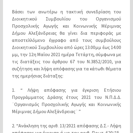
Βάσει των ανωτέρω η τακτική συνεδρίαση του
Διοικητικού Συμβουλίου του Οργανισμού
Προσχολικής Αγωγής και Κοινωνικής Μέριμνας
Δήμου Αλεξάνδρειας θα γίνει δια περιφοράς με
αποστελλόμενο έγγραφο από τους συμβούλους
Διοικητικού Συμβουλίου από ώρες 13.00μμ έως 14.00
μμ, την 12η Μαΐου 2021 ημέρα Τετάρτη, σύμφωνα με
τις διατάξεις του άρθρου 67 του Ν.3852/2010, για
συζήτηση και λήψη απόφασης για τα κάτωθι θέματα
της ημερήσιας διάταξης:
1. “ Λήψη απόφασης για έγκριση Ετήσιου
Προγράμματος Δράσης έτους 2021 του Ν.Π.Δ.Δ.
¨Οργανισμός Προσχολικής Αγωγής και Κοινωνικής
Μέριμνας Δήμου Αλεξάνδρειας¨ ”
2. “Ανάκληση της αριθ. 13/2021 απόφασης Δ.Σ.- Λήψη
απόφασης για έγκριση ή μη του αριθ. Πρωτ. 620/15-