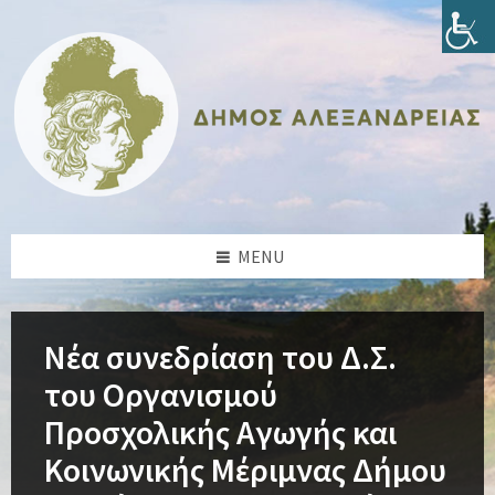
Skip
Skip
Skip
Skip
to
to
to
to
content
left
right
footer
sidebar
sidebar
MENU
Νέα συνεδρίαση του Δ.Σ.
του Οργανισμού
Προσχολικής Αγωγής και
Κοινωνικής Μέριμνας Δήμου