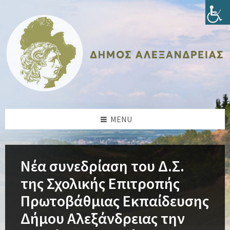
Skip
Skip
Skip
Skip
to
to
to
to
content
left
right
footer
sidebar
sidebar
MENU
Νέα συνεδρίαση του Δ.Σ.
της Σχολικής Επιτροπής
Πρωτοβάθμιας Εκπαίδευσης
Δήμου Αλεξάνδρειας την