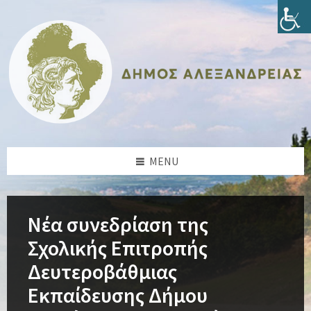
Skip
Skip
Skip
Skip
to
to
to
to
content
left
right
footer
sidebar
sidebar
MENU
Νέα συνεδρίαση της
Σχολικής Επιτροπής
Δευτεροβάθμιας
Εκπαίδευσης Δήμου