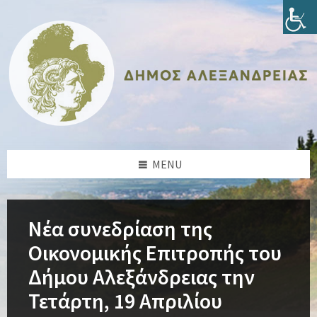
Skip
Skip
Skip
Skip
to
to
to
to
content
left
right
footer
sidebar
sidebar
MENU
Νέα συνεδρίαση της
Οικονομικής Επιτροπής του
Δήμου Αλεξάνδρειας την
Τετάρτη, 19 Απριλίου