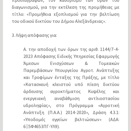
προδιαγραφών, τον καθορισμό των όρων του
διαγωνισμού, για την εκτέλεση της προμήθειας με
τίτλο: «Προμήθεια εξοπλισμού για την βελτίωση
του οδικού δικτύου του Δήμου Αλεξάνδρειας».
3. Λήψη απόφασης για:
Α. την αποδοχή των όρων της αριθ. 1144/7-4-
2023 Απόφασης Ειδικής Υπηρεσίας Εφαρμογής
Άμεσων Ενισχύσεων & Τομεακών
Παρεμβάσεων Υπουργείου Αγροτ. Ανάπτυξης
και Τροφίμων ένταξης της Πράξης, με τίτλο
«Κατασκευή κλειστού υπό πίεση δικτύου
άρδευσης αγροκτήματος Κυψέλης και
ενεργειακή αναβάθμιση αντλιοστασίου
υδροληψίας», στο Πρόγραμμα «Αγροτική
Ανάπτυξη (Π.Α.Α.) 2014-2020», Δράση 4.3.1:
«Υποδομές εγγείων βελτιώσεων» (ΑΔΑ:
6Ξ5Φ4653ΠΓ-ΥΛ9).