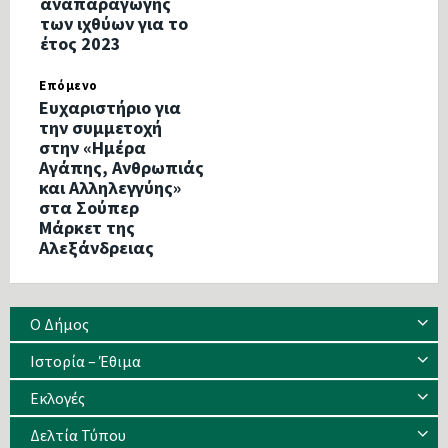
αναπαραγωγής
των ιχθύων για το
έτος 2023
Επόμενο
Ευχαριστήριο για
την συμμετοχή
στην «Ημέρα
Aγάπης, Ανθρωπιάς
και Αλληλεγγύης»
στα Σούπερ
Μάρκετ της
Αλεξάνδρειας
Ο Δήμος
Ιστορία – Έθιμα
Eκλογές
Δελτία Τύπου