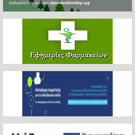
Δεδομένα Καιρού από
OpenWeatherMap.org