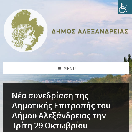
Skip
Skip
Skip
Skip
to
to
to
to
content
left
right
footer
sidebar
sidebar
MENU
Νέα συνεδρίαση της
Δημοτικής Επιτροπής του
Δήμου Αλεξάνδρειας την
Τρίτη 29 Οκτωβρίου