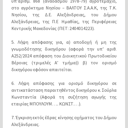
υπ’αρίθμ. 868 (αναδασμού 1978-79) αγροτεμάχιο,
στο αγρόκτημα Νησίου – ΒΑΛΤΟΥ Σ.Α.Α.Κ, της Τ.Κ.
Νησίου, της Δ.Ε. Αλεξάνδρειας, του Δήμου
Αλεξάνδρειας, της Π.Ε Ημαθίας, της Περιφέρειας
Κεντρικής Μακεδονίας (ΠΕΤ: 2404014223).
5. Λήψη απόφασης για, α) αποδοχή ή μη της
γνωμοδότησης δικηγόρου (αφορά την υπ’ αριθ.
Α252/2024 απόφαση του Διοικητικού Πρωτοδικείου
Βέροιας (τριμελές Α’ τμήμα)) β) τον ορισμό
δικηγόρου εφόσον απαιτείται.
6. Λήψη απόφασης για ορισμό δικηγόρου σε
αντικατάσταση παραιτηθέντος δικηγόρου κ. Σούρλα
Κωνσταντία (Αφορά τη συζήτηση αγωγής της
εταιρίας ΜΠΟΥΛΟΥΜ….. ΚΩΝΣΤ.…).
7. Έγκριση εκτός έδρας κίνησης οχήματος του Δήμου
Αλεξάνδρειας.