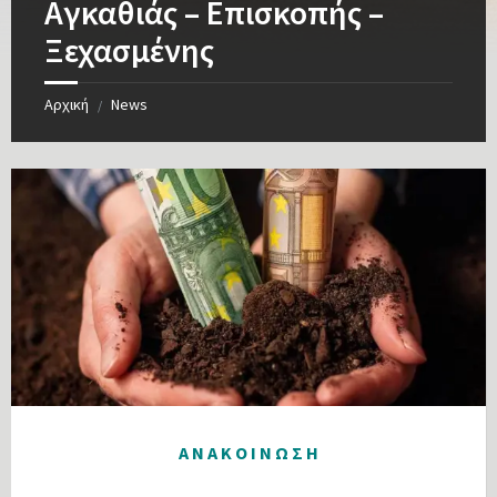
Αγκαθιάς – Επισκοπής –
Ξεχασμένης
Αρχική
News
/
Α Ν Α Κ Ο Ι Ν Ω Σ Η