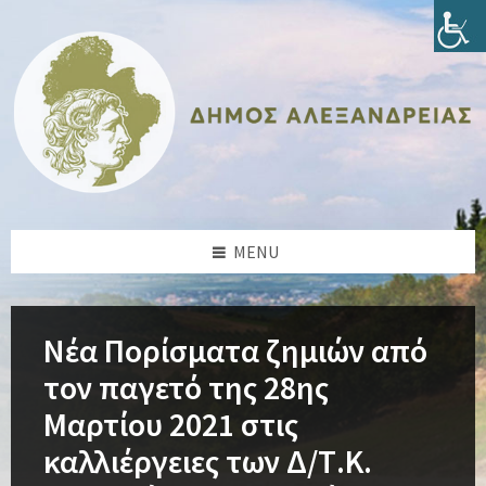
Skip
Skip
Skip
Skip
to
to
to
to
content
left
right
footer
sidebar
sidebar
MENU
Νέα Πορίσματα ζημιών από
τον παγετό της 28ης
Μαρτίου 2021 στις
καλλιέργειες των Δ/Τ.Κ.