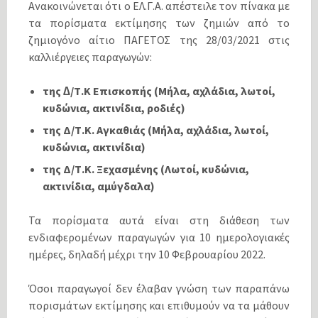
Ανακοινώνεται ότι ο ΕΛ.Γ.Α. απέστειλε τον πίνακα µε
τα πορίσµατα εκτίµησης των ζηµιών από το
ζηµιογόνο αίτιο ΠΑΓΕΤΟΣ της 28/03/2021 στις
καλλιέργειες παραγωγών:
της ∆/Τ.Κ Επισκοπής (Μήλα, αχλάδια, λωτοί,
κυδώνια, ακτινίδια, ροδιές)
της Δ/Τ.Κ. Αγκαθιάς (Μήλα, αχλάδια, λωτοί,
κυδώνια, ακτινίδια)
της Δ/Τ.Κ. Ξεχασμένης (Λωτοί, κυδώνια,
ακτινίδια, αμύγδαλα)
Τα πορίσµατα αυτά είναι στη διάθεση των
ενδιαφεροµένων παραγωγών για 10 ηµερολογιακές
ηµέρες, δηλαδή µέχρι την 10 Φεβρουαρίου 2022.
Όσοι παραγωγοί δεν έλαβαν γνώση των παραπάνω
πορισμάτων εκτίμησης και επιθυμούν να τα μάθουν