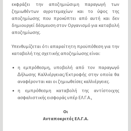
εκφράζει την αποζηµιώσιµη παραγωγή των
ζηµιωθέντων αγροτεµαχίων και το ύψος της
αποζηµίωσης που προκύπτει από αυτή και δεν
δηµιουργεί δέσµευση στον Οργανισµό για καταβολή
αποζηµίωσης.
Υπενθυµίζεται ότι απαραίτητη προϋπόθεση για την
καταβολή της σχετικής αποζηµίωσης είναι:
η εµπρόθεσµη, υποβολή από τον παραγωγό
∆ήλωσης Καλλιέργειας/Εκτροφής στην οποία θα
αναφέρονται και οι ζηµιωθείσες καλλιέργειες.
η εµπρόθεσµη καταβολή της αντίστοιχης
ασφαλιστικής εισφοράς υπέρ ΕΛ.Γ.Α.,
Οι
Ανταποκριτές ΕΛ.Γ.Α.