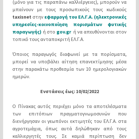
(μόνο για τις παραπάνω καλλιέργειες), μπορούν να
μπαίνουν με τους προσωπικούς τους κωδικούς
taxisnet
στην
εφαρμογή του ΕΛ.Γ.Α. (ηλεκτρονικές
υπηρεσίες-κοινοποίηση πορισμάτων φυτικής
παραγωγής)
ή στο
gov.gr
ή να απευθύνονται στον
τοπικό τους ανταποκριτή ΕΛ.Γ.Α.
Όποιος παραγωγός διαφωνεί µε τα πορίσματα,
µπορεί να υποβάλει αίτηση επανεκτίµησης µέσα
στην παρακάτω προθεσµία των 10 ηµερολογιακών
ηµερών.
Ενστάσεις έως: 10/02/2022
Ο Πίνακας αυτός περιέχει µόνο τα αποτελέσµατα
των επιτόπιων πραγµατογνωµοσυνών που
διενήργησαν οι γεωπόνοι εκτιµητές του ΕΛ.Γ.Α. στα
αγροτεµάχια, όπως αυτά δηλώθηκαν από τους
καλλιεργητές τους. Σε καµιά περίπτωση δεν