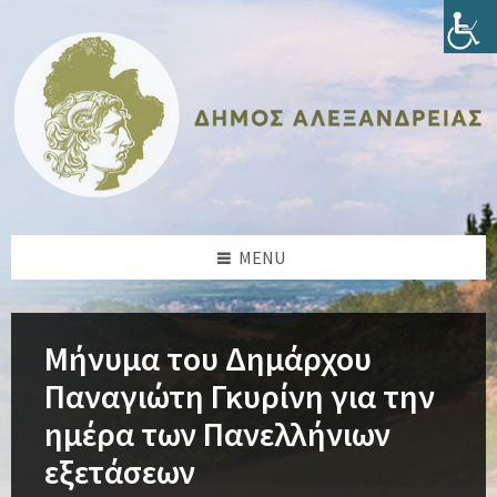
Skip
Skip
Skip
Skip
to
to
to
to
content
left
right
footer
sidebar
sidebar
MENU
Μήνυμα του Δημάρχου
Παναγιώτη Γκυρίνη για την
ημέρα των Πανελλήνιων
εξετάσεων