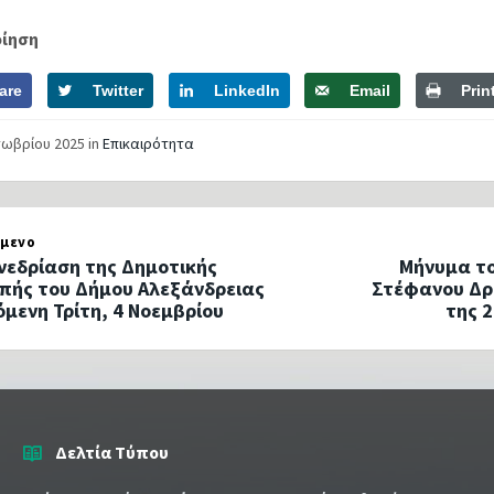
οίηση
are
Twitter
LinkedIn
Email
Prin
τωβρίου 2025
in
Επικαιρότητα
μενο
νεδρίαση της Δημοτικής
Μήνυμα το
πής του Δήμου Αλεξάνδρειας
Στέφανου Δρι
όμενη Τρίτη, 4 Νοεμβρίου
της 
Δελτία Τύπου