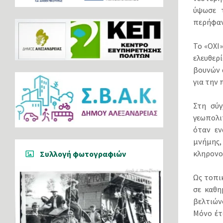
ύψωσε 
περήφαν
Το «ΟΧΙ
ελευθερ
βουνών 
για την
Στη σύγ
γεωπολι
όταν εν
μνήμης
κληρονο
Συλλογή φωτογραφιών
Ως τοπι
σε καθη
βελτιών
Μόνο έτ