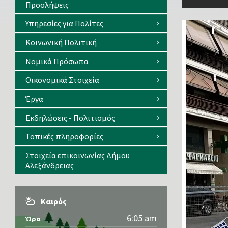
Προσλήψεις
Υπηρεσίες για Πολίτες
Κοινωνική Πολιτική
Νομικά Πρόσωπα
Οικονομικά Στοιχεία
Έργα
Εκδηλώσεις - Πολιτισμός
Τοπικές πληροφορίες
Στοιχεία επικοινωνίας Δήμου
Αλεξάνδρειας
Καιρός
6:05 am
Ώρα