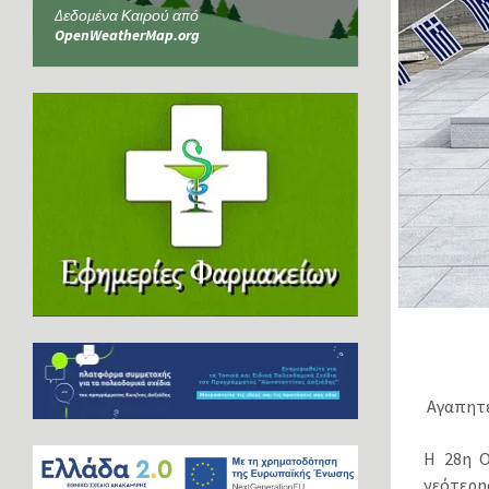
Δεδομένα Καιρού από
OpenWeatherMap.org
Αγαπητέ
Η 28η Ο
νεότερης