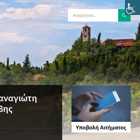
SEARCH:
Παναγιώτη
28ης