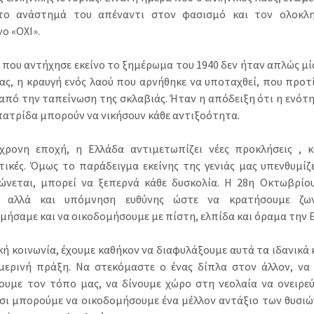
το ανάστημά του απέναντι στον φασισμό και τον ολοκλη
ο «ΟΧΙ».
» που αντήχησε εκείνο το ξημέρωμα του 1940 δεν ήταν απλώς μί
ίας, η κραυγή ενός λαού που αρνήθηκε να υποταχθεί, που προτ
από την ταπείνωση της σκλαβιάς. Ήταν η απόδειξη ότι η ενότη
 πατρίδα μπορούν να νικήσουν κάθε αντιξοότητα.
χρονη εποχή, η Ελλάδα αντιμετωπίζει νέες προκλήσεις , κο
τικές. Όμως το παράδειγμα εκείνης της γενιάς μας υπενθυμίζε
ώνεται, μπορεί να ξεπερνά κάθε δυσκολία. Η 28η Οκτωβρίου
, αλλά και υπόμνηση ευθύνης ώστε να κρατήσουμε ζων
μήσαμε και να οικοδομήσουμε με πίστη, ελπίδα και όραμα την Ε
κή κοινωνία, έχουμε καθήκον να διαφυλάξουμε αυτά τα ιδανικά
μερινή πράξη. Να στεκόμαστε ο ένας δίπλα στον άλλον, να 
ουμε τον τόπο μας, να δίνουμε χώρο στη νεολαία να ονειρεύε
σι μπορούμε να οικοδομήσουμε ένα μέλλον αντάξιο των θυσιών