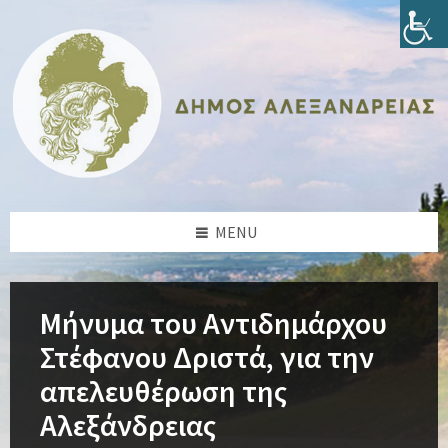
Skip
Skip
Skip
Skip
to
to
to
to
content
left
right
footer
sidebar
sidebar
MENU
Μήνυμα του Αντιδημάρχου
Στέφανου Δριστά, για την
απελευθέρωση της
Αλεξάνδρειας