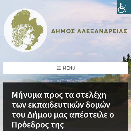
Skip
Skip
Skip
Skip
to
to
to
to
content
left
right
footer
sidebar
sidebar
MENU
Μήνυμα προς τα στελέχη
των εκπαιδευτικών δομών
του Δήμου μας απέστειλε ο
Πρόεδρος της