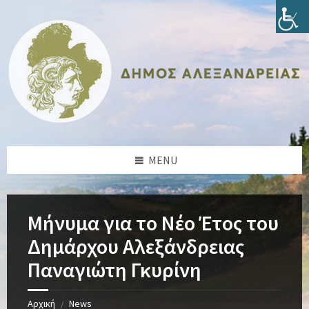
Skip
Skip
Skip
Skip
to
to
to
to
content
left
right
footer
sidebar
sidebar
MENU
Μήνυμα για το Νέο Έτος του
Δημάρχου Αλεξάνδρειας
Παναγιώτη Γκυρίνη
Αρχική
News
/