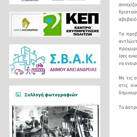
συνεχίζ
Χριστούγ
αβεβαιό
Τα προβ
αντλώντ
προχωρή
ίσες ευκ
να ονειρ
Με τις 
στις οι
δημιουργ
Συλλογή φωτογραφιών
Το άστρ