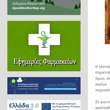
Δεδομένα Καιρού από
OpenWeatherMap.org
Η γέννη
σηματοδ
όμως, κ
κυρίως 
περισσό
Σε μια 
ακολουθ