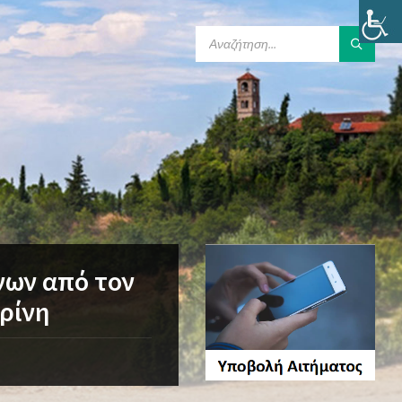
SEARCH:
νων από τον
ρίνη