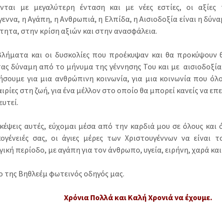
ονται με μεγαλύτερη ένταση και με νέες εστίες, οι αξίες
εννα, η Αγάπη, η Ανθρωπιά, η Ελπίδα, η Αισιοδοξία είναι η δύν
τητα, στην κρίση αξιών και στην ανασφάλεια.
λήματα και οι δυσκολίες που προέκυψαν και θα προκύψουν 
ας δύναμη από το μήνυμα της γέννησης Του και με αισιοδοξία 
σουμε για μια ανθρώπινη κοινωνία, για μια κοινωνία που όλο
αιρίες στη ζωή, για ένα μέλλον στο οποίο θα μπορεί κανείς να επε
ευτεί.
σκέψεις αυτές, εύχομαι μέσα από την καρδιά μου σε όλους και 
κογένειές σας, οι άγιες μέρες των Χριστουγέννων να είναι τ
ική περίοδο, με αγάπη για τον άνθρωπο, υγεία, ειρήνη, χαρά και
ο της Βηθλεέμ φωτεινός οδηγός μας.
Χρόνια Πολλά και Καλή Χρονιά να έχουμε.