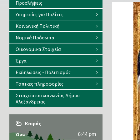
Προσλήψεις
Υπηρεσίες για Πολίτες
Κοινωνική Πολιτική
Νομικά Πρόσωπα
Οικονομικά Στοιχεία
Έργα
Εκδηλώσεις - Πολιτισμός
Τοπικές πληροφορίες
Στοιχεία επικοινωνίας Δήμου
Αλεξάνδρειας
Καιρός
6:44 pm
Ώρα