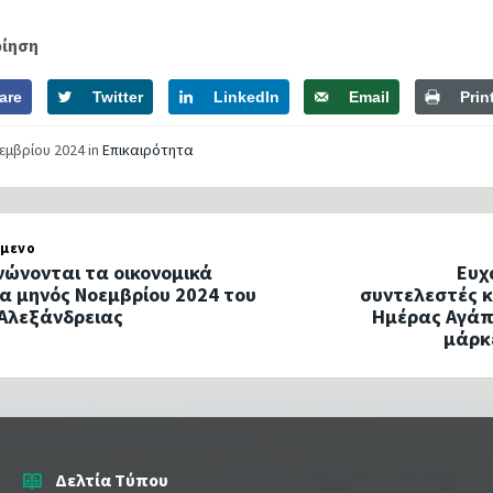
οίηση
are
Twitter
LinkedIn
Email
Prin
κεμβρίου 2024
in
Επικαιρότητα
μενο
νώνονται τα οικονομικά
Ευχ
ία μηνός Νοεμβρίου 2024 του
συντελεστές κ
Αλεξάνδρειας
Ημέρας Αγάπ
μάρκ
Δελτία Τύπου