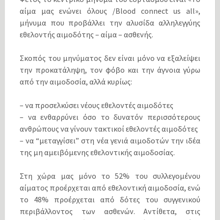
αίμα μας ενώνει όλους /Blood connect us all»,
μήνυμα που προβάλλει την αλυσίδα αλληλεγγύης
εθελοντής αιμοδότης – αίμα – ασθενής.
Σκοπός του μηνύματος δεν είναι μόνο να εξαλείψει
την προκατάληψη, τον φόβο και την άγνοια γύρω
από την αιμοδοσία, αλλά κυρίως:
– να προσελκύσει νέους εθελοντές αιμοδότες
– να ενθαρρύνει όσο το δυνατόν περισσότερους
ανθρώπους να γίνουν τακτικοί εθελοντές αιμοδότες
– να “μεταγγίσει” στη νέα γενιά αιμοδοτών την ιδέα
της μη αμειβόμενης εθελοντικής αιμοδοσίας.
Στη χώρα μας μόνο το 52% του συλλεγομένου
αίματος προέρχεται από εθελοντική αιμοδοσία, ενώ
το 48% προέρχεται από δότες του συγγενικού
περιβάλλοντος των ασθενών. Αντίθετα, στις