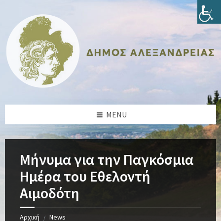
Skip
Skip
Skip
Skip
to
to
to
to
content
left
right
footer
sidebar
sidebar
MENU
Μήνυμα για την Παγκόσμια
Ημέρα του Εθελοντή
Αιμοδότη
Αρχική
News
/