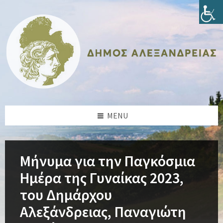
Skip
Skip
Skip
Skip
to
to
to
to
content
left
right
footer
sidebar
sidebar
MENU
Μήνυμα για την Παγκόσμια
Ημέρα της Γυναίκας 2023,
του Δημάρχου
Αλεξάνδρειας, Παναγιώτη