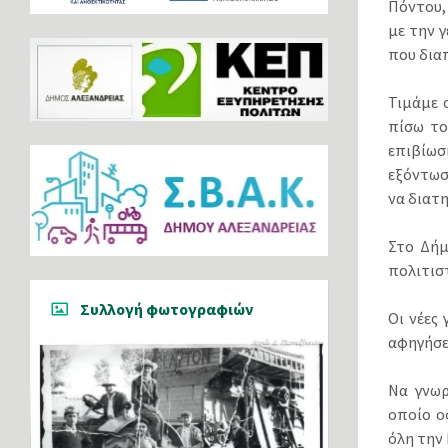
Πόντου,
με την 
που δια
Τιμάμε 
πίσω το
επιβίωσ
εξόντωσ
να διατη
Στο Δήμ
πολιτιστ
Συλλογή φωτογραφιών
Οι νέες
αφηγήσει
Να γνωρ
οποίο ο
όλη την