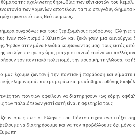
 θύματα της αχαλίνωτης θηριωδίας των εθνικιστών του Κεμάλ. 
γενοκτονία των Αρμενίων αποτελούν τα πιο στυγνά εγκλήματα
πράχτηκαν από τους Νεότουρκους.
σήμερα συγχρόνως και τους ξεριζωμένους πρόσφυγες Έλληνες
υς έναν πολιτισμό 3 Χιλιετιών και ξεκίνησαν μια καινούργια 
ης. Ήρθαν στην μάνα Ελλάδα κουβαλώντας μαζί τους εκτός από 
ης και λίγο πατρώο χώμα, μια χριστιανική εικόνα και πολλές 
ρήσουν τον ποντιακό πολιτισμό, την μουσική, τη γλώσσα, τα ήθ
ο μας έχουμε ζωντανή την ποντιακή παράδοση και είμαστε κ
ικής κληρονομιάς που με μεράκι και με αίσθημα ευθύνης διαφύλ
 γενιές των ποντίων οφείλουν να διατηρήσουν «ως κόρην οφθαλ
ς των παλαιότερων γιατί αυτή είναι η αφετηρία τους.
ίζουν όμως πως οι Έλληνες του Πόντου είχαν αναπτύξει ση
φείλουμε να διατηρήσουμε και να τον προβάλλουμε όχι μόνο σ
 Ευρώπη.