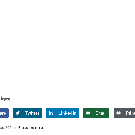
οίηση
are
Twitter
LinkedIn
Email
Prin
ΐου 2024
in
Επικαιρότητα