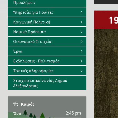
Προσλήψεις
Υπηρεσίες για Πολίτες
Κοινωνική Πολιτική
Νομικά Πρόσωπα
Οικονομικά Στοιχεία
Έργα
Εκδηλώσεις - Πολιτισμός
Τοπικές πληροφορίες
Στοιχεία επικοινωνίας Δήμου
Αλεξάνδρειας
Καιρός
2:45 pm
Ώρα