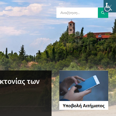
SEARCH:
κτονίας των