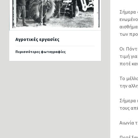
Σήμερα 
ενωμένο
αισθήμα
των προ
Αγροτικές εργασίες
Οι Πόντ
Περισσότερες φωτογραφίες
τιμή για
ποτέ κα
Το μέλλ
την αλλ
Σήμερα 
τους απ
Αιωνία τ
Ποτέ ξα